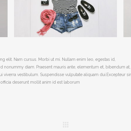
g elit. Nam cursus. Morbi ut mi. Nullam enim leo, egestas id,
end nonummy diam. Praesent mauris ante, elementum et, bibendum at,
dui viverra vestibulum. Suspendisse vulputate aliquam dui.Excepteur si
officia deserunt mollit anim id est laborum